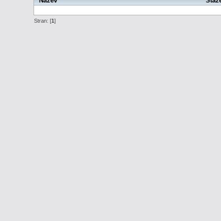
Název
Staž
Stran: [
1
]