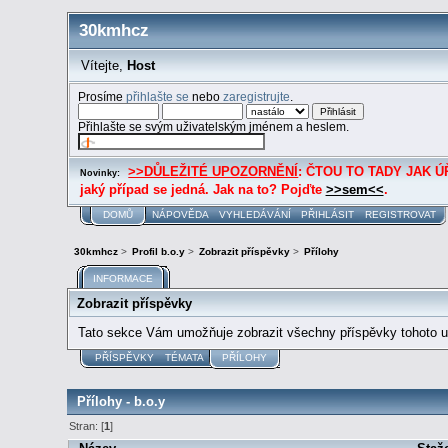
30kmhcz
Vítejte,
Host
Prosíme
přihlašte se
nebo
zaregistrujte
.
Přihlašte se svým uživatelským jménem a heslem.
>>DŮLEŽITÉ UPOZORNĚNÍ
: ČTOU TO TADY JAK ÚŘE
Novinky:
jaký případ se jedná. Jak na to? Pojďte
>>sem<<
.
DOMŮ
NÁPOVĚDA
VYHLEDÁVÁNÍ
PŘIHLÁSIT
REGISTROVAT
30kmhcz
>
Profil b.o.y
>
Zobrazit příspěvky
>
Přílohy
INFORMACE
Zobrazit příspěvky
Tato sekce Vám umožňuje zobrazit všechny příspěvky tohoto už
PŘÍSPĚVKY
TÉMATA
PŘÍLOHY
Přílohy - b.o.y
Stran: [
1
]