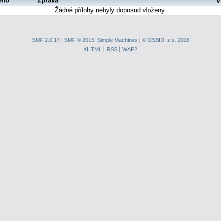
eno
Zpráva
V
Žádné přílohy nebyly doposud vloženy.
SMF 2.0.17
|
SMF © 2015
,
Simple Machines
|
© OSBID, z.s. 2016
XHTML
RSS
WAP2