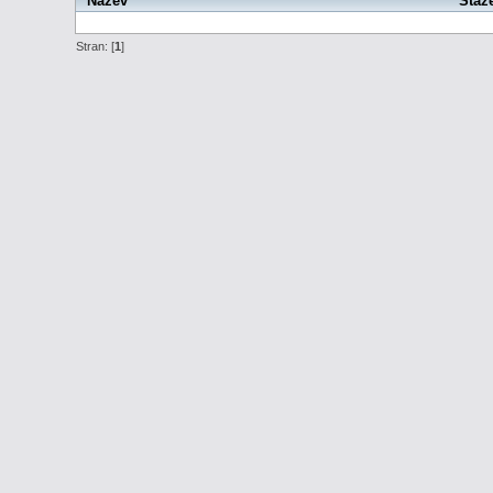
Název
Staž
Stran: [
1
]