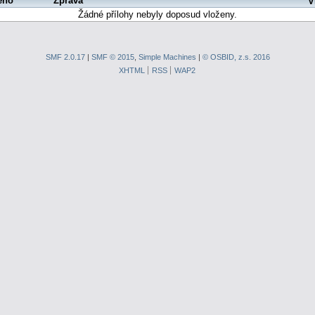
eno
Zpráva
V
Žádné přílohy nebyly doposud vloženy.
SMF 2.0.17
|
SMF © 2015
,
Simple Machines
|
© OSBID, z.s. 2016
XHTML
RSS
WAP2