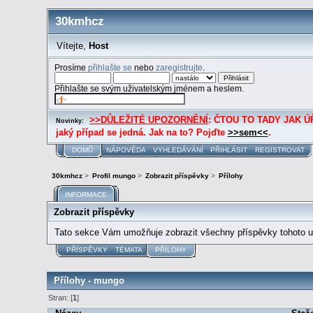
30kmhcz
Vítejte,
Host
Prosíme
přihlašte se
nebo
zaregistrujte
.
Přihlašte se svým uživatelským jménem a heslem.
>>DŮLEŽITÉ UPOZORNĚNÍ
: ČTOU TO TADY JAK ÚŘE
Novinky:
jaký případ se jedná. Jak na to? Pojďte
>>sem<<
.
DOMŮ
NÁPOVĚDA
VYHLEDÁVÁNÍ
PŘIHLÁSIT
REGISTROVAT
30kmhcz
>
Profil mungo
>
Zobrazit příspěvky
>
Přílohy
INFORMACE
Zobrazit příspěvky
Tato sekce Vám umožňuje zobrazit všechny příspěvky tohoto už
PŘÍSPĚVKY
TÉMATA
PŘÍLOHY
Přílohy - mungo
Stran: [
1
]