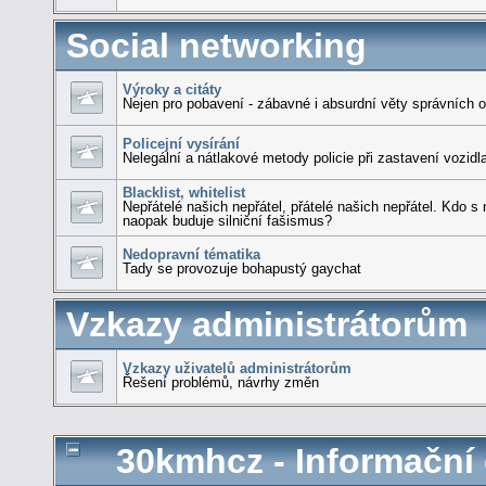
Social networking
Výroky a citáty
Nejen pro pobavení - zábavné i absurdní věty správních 
Policejní vysírání
Nelegální a nátlakové metody policie při zastavení vozidla
Blacklist, whitelist
Nepřátelé našich nepřátel, přátelé našich nepřátel. Kdo s
naopak buduje silniční fašismus?
Nedopravní tématika
Tady se provozuje bohapustý gaychat
Vzkazy administrátorům
Vzkazy uživatelů administrátorům
Řešení problémů, návrhy změn
30kmhcz - Informační