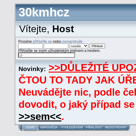
30kmhcz
Vítejte,
Host
Prosíme
přihlašte se
nebo
zaregistrujte
.
Přihlašte se svým uživatelským jménem a heslem.
>>DŮLEŽITÉ UPO
Novinky:
ČTOU TO TADY JAK ÚŘE
Neuvádějte nic, podle če
dovodit, o jaký případ se
>>sem<<
.
DOMŮ
NÁPOVĚDA
VYHLEDÁVÁNÍ
PŘIHLÁSIT
REGISTROVAT