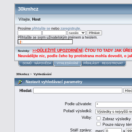
30kmhcz
Vítejte,
Host
Prosíme
přihlašte se
nebo
zaregistrujte
.
Přihlašte se svým uživatelským jménem a heslem.
>>DŮLEŽITÉ UPOZORNĚNÍ
: ČTOU TO TADY JAK ÚŘED
Novinky:
Neuvádějte nic, podle čeho by protistrana mohla dovodit, o ja
DOMŮ
NÁPOVĚDA
VYHLEDÁVÁNÍ
PŘIHLÁSIT
REGISTROVAT
30kmhcz
>
Vyhledávání
Nastavit vyhledávací parametry
Hledat:
Podle uživatele:
Pořadí výsledků:
Volby:
Zobraz výsledky 
Pouze názvy tém
Stáří zprávy:
mezi
a