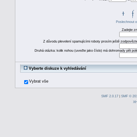
Poslechnout 
Zadejte z
Z důvodu plevelení spamujícími roboty prosím ještě zodpovězte 
Druhá otázka: kolik nohou (uveďte jako číslo) má dohromady pět poli
Vyberte diskuze k vyhledávání
Vybrat vše
SMF 2.0.17
|
SMF © 20
X